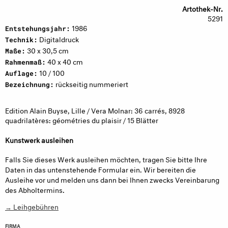
Artothek-Nr.
5291
1986
Entstehungsjahr:
Digitaldruck
Technik:
30 x 30,5 cm
Maße:
40 x 40 cm
Rahmenmaß:
10 / 100
Auflage:
rückseitig nummeriert
Bezeichnung:
Edition Alain Buyse, Lille / Vera Molnar: 36 carrés, 8928
quadrilatères: géométries du plaisir / 15 Blätter
Kunstwerk ausleihen
Falls Sie dieses Werk ausleihen möchten, tragen Sie bitte Ihre
Daten in das untenstehende Formular ein. Wir bereiten die
Ausleihe vor und melden uns dann bei Ihnen zwecks Vereinbarung
des Abholtermins.
→ Leihgebühren
FIRMA