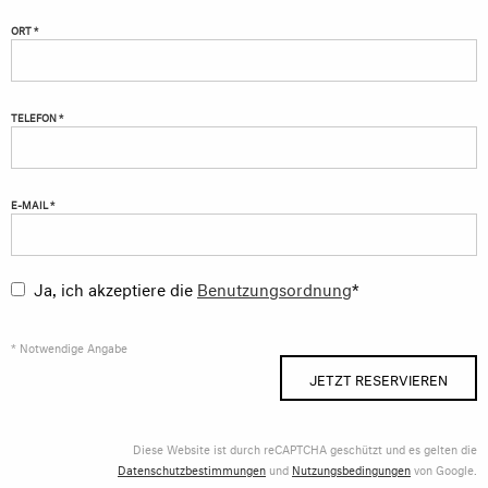
ORT *
TELEFON *
E-MAIL *
Ja, ich akzeptiere die
Benutzungsordnung
*
* Notwendige Angabe
JETZT RESERVIEREN
Diese Website ist durch reCAPTCHA geschützt und es gelten die
Datenschutzbestimmungen
und
Nutzungsbedingungen
von Google.