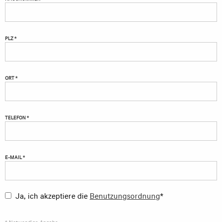
PLZ *
ORT *
TELEFON *
E-MAIL *
Ja, ich akzeptiere die
Benutzungsordnung
*
* Notwendige Angabe