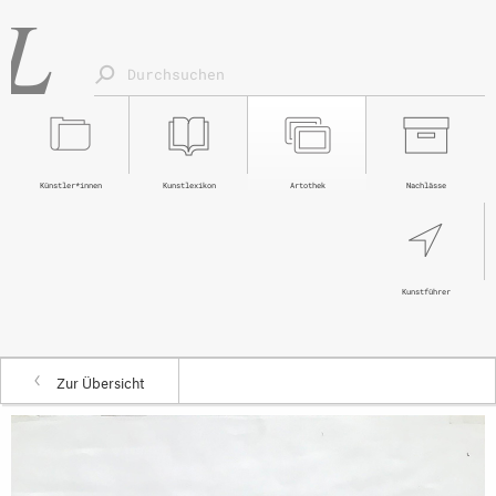
Künstler*innen
Kunstlexikon
Artothek
Nachlässe
Kunstführer
Zur Übersicht