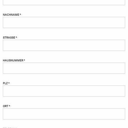
NACHNAME *
STRASSE *
HAUSNUMMER *
PLZ *
ORT *