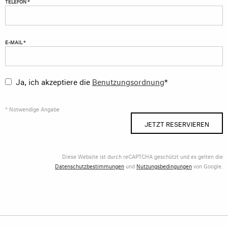
TELEFON *
E-MAIL *
Ja, ich akzeptiere die
Benutzungsordnung
*
* Notwendige Angabe
JETZT RESERVIEREN
Diese Website ist durch reCAPTCHA geschützt und es gelten die
Datenschutzbestimmungen
und
Nutzungsbedingungen
von Google.