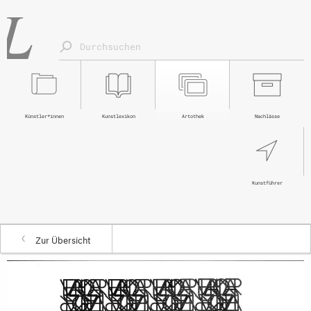
Künstler*innen
Kunstlexikon
Artothek
Nachlässe
Kunstführer
Zur Übersicht