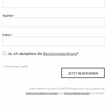
TELEFON *
E-MAIL *
Ja, ich akzeptiere die
Benutzungsordnung
*
* Notwendige Angabe
JETZT RESERVIEREN
Diese Website ist durch reCAPTCHA geschützt und es gelten die
Datenschutzbestimmungen
und
Nutzungsbedingungen
von Google.