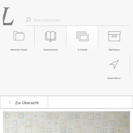
Künstler*innen
Kunstlexikon
Artothek
Nachlässe
Kunstführer
Zur Übersicht