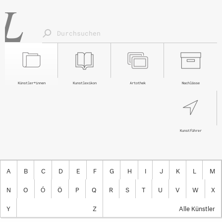
Künstler*innen
Kunstlexikon
Artothek
Nachlässe
Kunstführer
A
B
C
D
E
F
G
H
I
J
K
L
M
N
O
Ó
Ö
P
Q
R
S
T
U
V
W
X
Y
Z
Alle Künstler