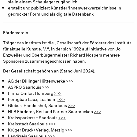
sie in einem Schaulager zugänglich
erstellt und publiziert Künstler*innenwerkverzeichnisse in
gedruckter Form und als digitale Datenbank
Förderverein
Träger des Instituts ist die „Gesellschaft der Förderer des Instituts
für aktuelle Kunst e. V.“, in der sich 1992 auf Initiative von Jo
Enzweiler und Oberbürgermeister Richard Nospers mehrere
Sponsoren zusammengeschlossen haben.
Der Gesellschaft gehören an (Stand Juni 2024):
AG der Dillinger Hüttenwerke
>>>
ASPRO Saarlouis
>>>
Firma Omlor, Homburg
>>>
Fertigbau Laux, Losheim
>>>
Globus-Handelshof, Saarlouis
>>>
HLB Förderer, Keil und Partner Saarbrücken
>>>
Kreissparkasse Saarlouis
>>>
Kreisstadt Saarlouis
>>>
Krüger Druck+Verlag, Merzig
>>>
Landkreis Saarlouis
>>>