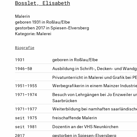
Bosslet, Elisabeth
Malerin
geboren 1931 in Roßlau/Elbe
gestorben 2017 in Spiesen-Elversberg
Kategorie: Malerei
Biografie
geboren in Roßlau/Elbe
1931
Ausbildung in Schrift-, Decken- und Wandg
1946–50
Privatunterricht in Malerei und Grafik bei 
Werbegrafikerin in einem Mainzer Industri
1951–1955
Besuch von Lehrgängen bei Jo Enzweiler u
1971–1974
Saarbrücken
Weiterbildung bei namhaften saarländisch
1971–1977
freischaffende Malerin
seit 1975
Dozentin an der VHS Neunkirchen
seit 1981
gestorben in Spiesen-Elversberg
2017