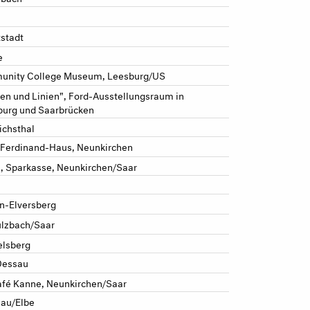
tstadt
e
unity College Museum, Leesburg/US
chen und Linien", Ford-Ausstellungsraum in
burg und Saarbrücken
ichsthal
l-Ferdinand-Haus, Neunkirchen
", Sparkasse, Neunkirchen/Saar
en-Elversberg
ulzbach/Saar
elsberg
 Dessau
Café Kanne, Neunkirchen/Saar
lau/Elbe