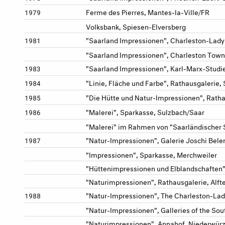
Ferme des Pierres, Mantes-la-Ville/FR
1979
Volksbank, Spiesen-Elversberg
"Saarland Impressionen", Charleston-Lady
1981
"Saarland Impressionen", Charleston Town
"Saarland Impressionen", Karl-Marx-Studi
1983
"Linie, Fläche und Farbe", Rathausgalerie, S
1984
"Die Hütte und Natur-Impressionen", Rath
1985
"Malerei", Sparkasse, Sulzbach/Saar
1986
"Malerei" im Rahmen von "Saarländischer 
"Natur-Impressionen", Galerie Joschi Belen
1987
"Impressionen", Sparkasse, Merchweiler
"Hüttenimpressionen und Elblandschaften
"Naturimpressionen", Rathausgalerie, Alf
"Natur-Impressionen", The Charleston-Lad
1988
"Natur-Impressionen", Galleries of the Sou
"Naturimpressionen", Annahof, Niederwür