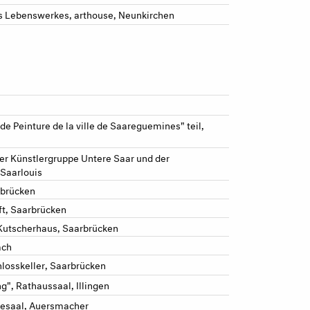
es Lebenswerkes, arthouse, Neunkirchen
e Peinture de la ville de Saareguemines" teil,
der Künstlergruppe Untere Saar und der
 Saarlouis
rbrücken
ft, Saarbrücken
 Kutscherhaus, Saarbrücken
ach
losskeller, Saarbrücken
g", Rathaussaal, Illingen
esaal, Auersmacher