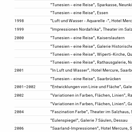
"Tunesien – eine Reise", Sparkasse, Neunk
"Tunesien – eine Reise", Essen
"Luft und Wasser - Aquarelle -", Hotel Mer
1998
"Impressionen Nordafrika", Theater im Sal
1999
"Tunesien – eine Reise", Kaiserslautern
2000
"Tunesien – eine Reise", Galerie Historisch
"Tunesien – eine Reise", Wiperti-Kirche, Q
"Tunesien – eine Reise", Rathausgalerie, N
"In Luft und Wasser", Hotel Mercure, Saar
2001
"Tunesien – eine Reise", Saarbrücken
"Entwicklungen von Linie und Fläche", Gale
2001–2002
"Variationen in Farben, Flächen, Linien", R
2002
"Variationen in Farben, Flächen, Linien", 
"Faszination Farbe", Theater im Salzhaus,
2004
"Eulenspiegel", Galerie 7 Säulen, Dessau
"Saarland-Impressionen", Hotel Mercure, 
2006