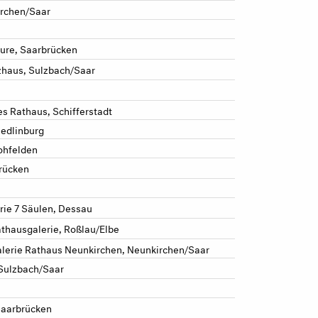
irchen/Saar
cure, Saarbrücken
zhaus, Sulzbach/Saar
es Rathaus, Schifferstadt
uedlinburg
ohfelden
brücken
rie 7 Säulen, Dessau
athausgalerie, Roßlau/Elbe
Galerie Rathaus Neunkirchen, Neunkirchen/Saar
 Sulzbach/Saar
Saarbrücken