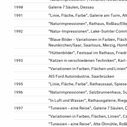
Galerie 7 Säulen, Dessau
1990
"Linie, Fläche, Farbe", Galerie am Turm, Al
1991
"Naturimpressionen", Rathaus, Roßlau/Elb
"Natur-Impressionen", Lake-Sumter Comm
1992
"Blaue Bilder – Variationen in Farben, Flä
Neunkirchen/Saar, Saarlouis, Merzig, Hom
"Hüttenbilder", Festsaal im Rathaus, Friedr
"Katzen in verschiedenen Techniken", Kar
1993
"Variationen in Farben, Flächen und Linien
AIS Ford Autoindustrie, Saarbrücken
"Linie, Fläche, Farbe", Rathaussaal, Spies
1995
"Naturimpressionen", Salzbrunnenhaus, S
1996
"In Luft und Wasser", Rathausgalerie, Rieg
"Tunesien – eine Reise", Galerie 7 Säulen,
1997
"Variationen in Farben, Flächen, Linien", 
"Tunesien – eine Reise", Alte Ölmühle, Roß