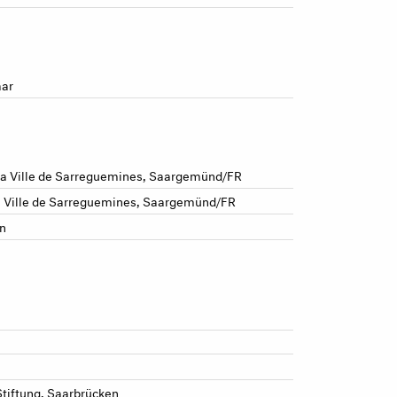
aar
 la Ville de Sarreguemines, Saargemünd/FR
 la Ville de Sarreguemines, Saargemünd/FR
n
Stiftung, Saarbrücken