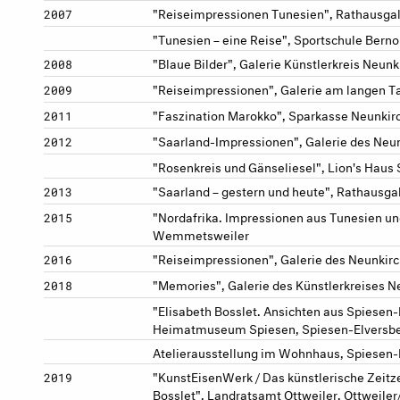
"Reiseimpressionen Tunesien", Rathausgal
2007
"Tunesien – eine Reise", Sportschule Ber
"Blaue Bilder", Galerie Künstlerkreis Neun
2008
"Reiseimpressionen", Galerie am langen Ta
2009
"Faszination Marokko", Sparkasse Neunkir
2011
"Saarland-Impressionen", Galerie des Neun
2012
"Rosenkreis und Gänseliesel", Lion's Haus
"Saarland – gestern und heute", Rathausgale
2013
"Nordafrika. Impressionen aus Tunesien un
2015
Wemmetsweiler
"Reiseimpressionen", Galerie des Neunkirc
2016
"Memories", Galerie des Künstlerkreises 
2018
"Elisabeth Bosslet. Ansichten aus Spiesen
Heimatmuseum Spiesen, Spiesen-Elversb
Atelierausstellung im Wohnhaus, Spiesen-
"KunstEisenWerk / Das künstlerische Zeitz
2019
Bosslet", Landratsamt Ottweiler, Ottweiler