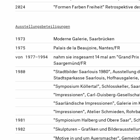
"Formen Farben Freiheit" Retrospektive d
2024
Ausstellungsbeteiligungen
Moderne Galerie, Saarbrücken
1973
Palais de la Beaujoire, Nantes/FR
1975
nahm sie insgesamt 14 mal am "Grand Prix d
von 1977–1994
Saargemünd/FR
"Stadtbilder Saarlouis 1980", Ausstellung 
1980
Stadtsparkasse Saarlouis, Hofhausgalerie,
"Symposium Köllertal", Schlosskeller, Saa
"Impressionen", Carl-Duisberg-Gesellscha
"Saarländische Impressionen", Galerie im
"Impressionen", Atelier Schmieden, Rohrb
"Sympiosium Halberg und Obere Saar", Sch
1981
"Skulpturen – Grafiken und Bilderausstellun
1982
"Motive in und um Auersmacher", Gemeind