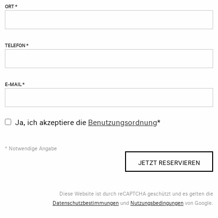
ORT *
TELEFON *
E-MAIL *
Ja, ich akzeptiere die
Benutzungsordnung
*
* Notwendige Angabe
JETZT RESERVIEREN
Diese Website ist durch reCAPTCHA geschützt und es gelten die
Datenschutzbestimmungen
und
Nutzungsbedingungen
von Google.