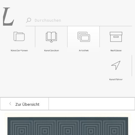
Künstler*innen
Kunstlexikon
Artothek
Nachlässe
Kunstführer
Zur Übersicht