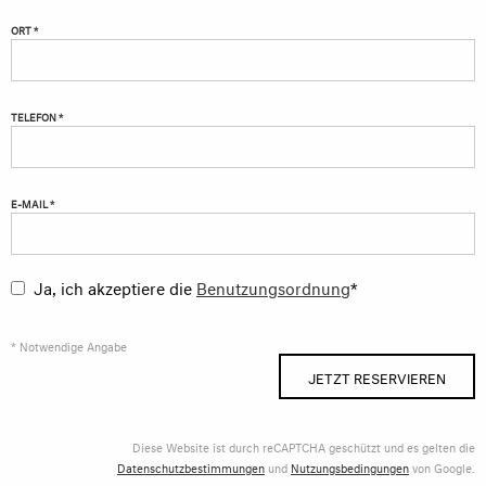
ORT *
TELEFON *
E-MAIL *
Ja, ich akzeptiere die
Benutzungsordnung
*
* Notwendige Angabe
JETZT RESERVIEREN
Diese Website ist durch reCAPTCHA geschützt und es gelten die
Datenschutzbestimmungen
und
Nutzungsbedingungen
von Google.