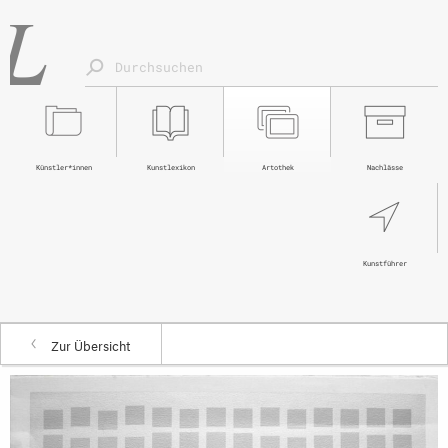
Künstler*innen
Kunstlexikon
Artothek
Nachlässe
Kunstführer
Zur Übersicht