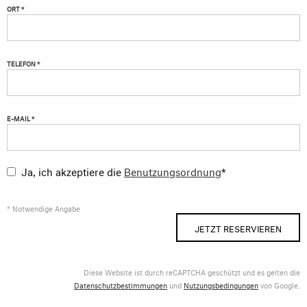
ORT *
TELEFON *
E-MAIL *
Ja, ich akzeptiere die
Benutzungsordnung
*
* Notwendige Angabe
JETZT RESERVIEREN
Diese Website ist durch reCAPTCHA geschützt und es gelten die
Datenschutzbestimmungen
und
Nutzungsbedingungen
von Google.