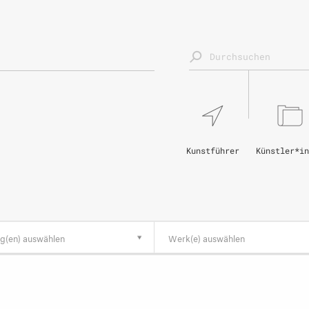
Kunstführer
Künstler*in
g(en) auswählen
Werk(e) auswählen