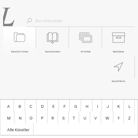
Künstler*innen
Kunstlexikon
Artothek
Nachlässe
Kunstführer
A
B
C
D
E
F
G
H
I
J
K
L
M
N
O
P
R
S
T
U
V
W
Y
Z
Alle Künstler