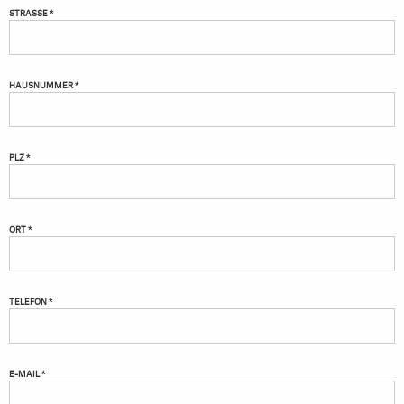
STRASSE *
HAUSNUMMER *
PLZ *
ORT *
TELEFON *
E-MAIL *