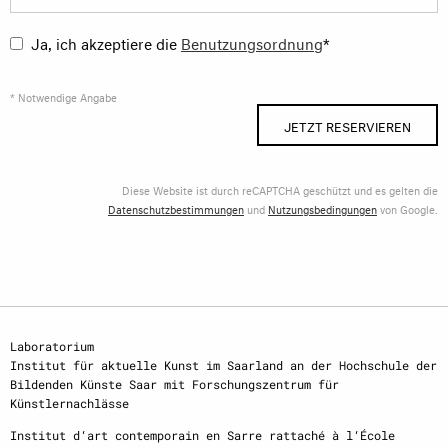
Ja, ich akzeptiere die
Benutzungsordnung
*
* Notwendige Angabe
JETZT RESERVIEREN
Diese Website ist durch reCAPTCHA geschützt und es gelten die
Datenschutzbestimmungen
und
Nutzungsbedingungen
von Google.
Laboratorium
Institut für aktuelle Kunst im Saarland an der Hochschule der
Bildenden Künste Saar mit Forschungszentrum für
Künstlernachlässe
Institut d‘art contemporain en Sarre rattaché à l‘École