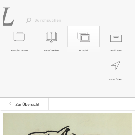
Künstler*innen
Kunstlexikon
Artothek
Nachlässe
Kunstführer
Zur Übersicht