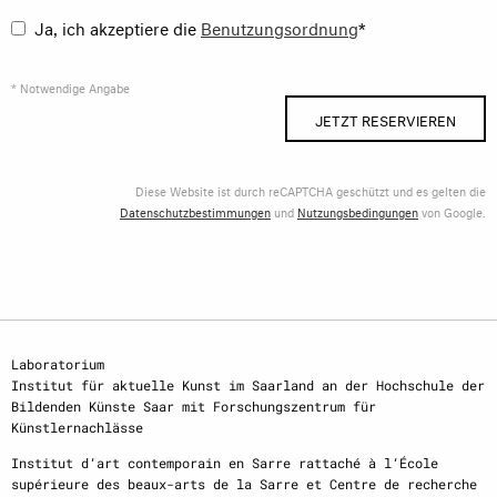
Ja, ich akzeptiere die
Benutzungsordnung
*
* Notwendige Angabe
JETZT RESERVIEREN
Diese Website ist durch reCAPTCHA geschützt und es gelten die
Datenschutzbestimmungen
und
Nutzungsbedingungen
von Google.
Laboratorium
Institut für aktuelle Kunst im Saarland an der Hochschule der
Bildenden Künste Saar mit Forschungszentrum für
Künstlernachlässe
Institut d‘art contemporain en Sarre rattaché à l‘École
supérieure des beaux-arts de la Sarre et Centre de recherche