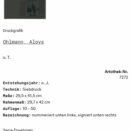
Druckgrafik
Ohlmann, Aloys
o. T.
Artothek-Nr.
7272
o. J.
Entstehungsjahr:
Siebdruck
Technik:
29,5 x 41,5 cm
Maße:
29,7 x 42 cm
Rahmenmaß:
10 – 50
Auflage:
nummeriert unten links, signiert unten rechts
Bezeichnung:
Serie Envelopes