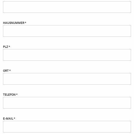
HAUSNUMMER *
PLZ *
ORT *
TELEFON *
E-MAIL *