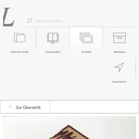
Künstler*innen
Kunstlexikon
Artothek
Nachlässe
Kunstführer
Zur Übersicht