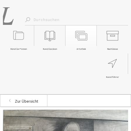
Künstler*innen
Kunstlexikon
Artothek
Nachlässe
Kunstführer
Zur Übersicht