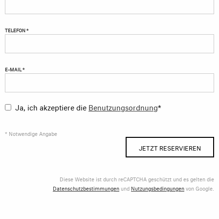
TELEFON *
E-MAIL *
Ja, ich akzeptiere die
Benutzungsordnung
*
* Notwendige Angabe
JETZT RESERVIEREN
Diese Website ist durch reCAPTCHA geschützt und es gelten die
Datenschutzbestimmungen
und
Nutzungsbedingungen
von Google.