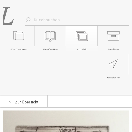
Künstler*innen
Kunstlexikon
Artothek
Nachlässe
Kunstführer
Zur Übersicht