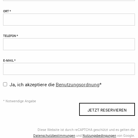
ORT *
TELEFON *
E-MAIL *
Ja, ich akzeptiere die
Benutzungsordnung
*
* Notwendige Angabe
JETZT RESERVIEREN
Diese Website ist durch reCAPTCHA geschützt und es gelten die
Datenschutzbestimmungen
und
Nutzungsbedingungen
von Google.