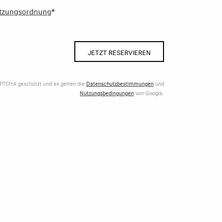
tzungsordnung
*
JETZT RESERVIEREN
APTCHA geschützt und es gelten die
Datenschutzbestimmungen
und
Nutzungsbedingungen
von Google.