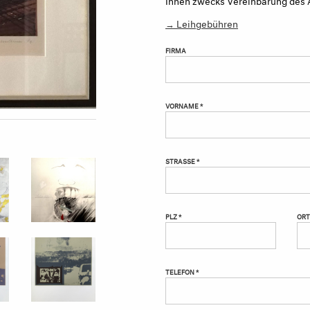
→ Leihgebühren
FIRMA
VORNAME *
STRASSE *
PLZ *
ORT
TELEFON *