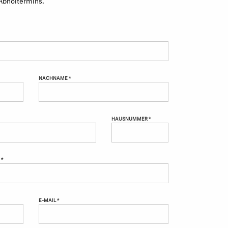
NACHNAME *
HAUSNUMMER *
 *
E-MAIL *