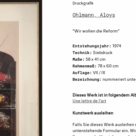
Druckgrafik
Ohlmann, Aloys
"Wir wollen die Reform"
1974
Entstehungsjahr:
Siebdruck
Technik:
58 x 41 cm
Maße:
78 x 60 cm
Rahmenmaß:
VII / IX
Auflage:
nummeriert unten 
Bezeichnung:
Dieses Werk ist in folgendem Al
Une lettre de l’art
Kunstwerk ausleihen
Falls Sie dieses Werk ausleihen 
untenstehende Formular ein. Wir
Ihnen zwecks Vereinbarung des 