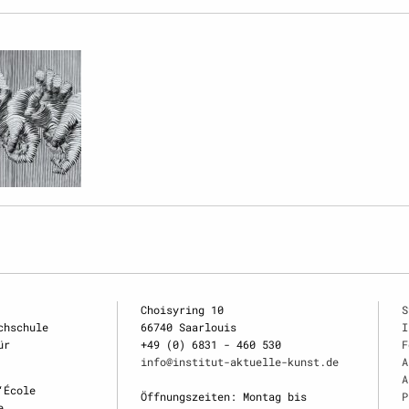
Choisyring 10
S
chschule
66740 Saarlouis
I
ür
+49 (0) 6831 - 460 530
F
info@institut-aktuelle-kunst.de
A
A
‘École
Öffnungszeiten: Montag bis
P
e