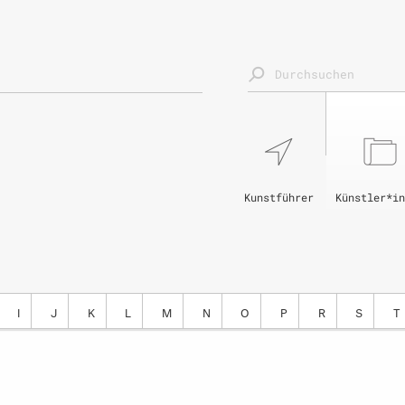
Kunstführer
Künstler*in
I
J
K
L
M
N
O
P
R
S
T