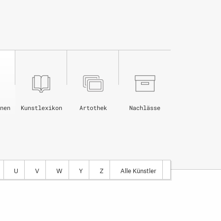
nen
Kunstlexikon
Artothek
Nachlässe
U
V
W
Y
Z
Alle Künstler