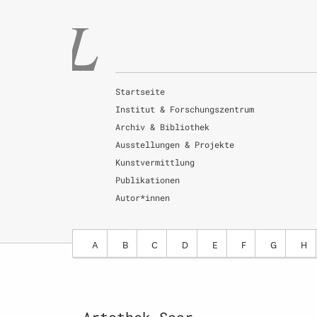
Startseite
Institut & Forschungszentrum
Archiv & Bibliothek
Ausstellungen & Projekte
Kunstvermittlung
Publikationen
Autor*innen
A
B
C
D
E
F
G
H