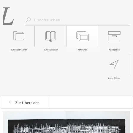
Künstler*innen
Kunstlexikon
Artothek
Nachlässe
Kunstführer
Zur Übersicht