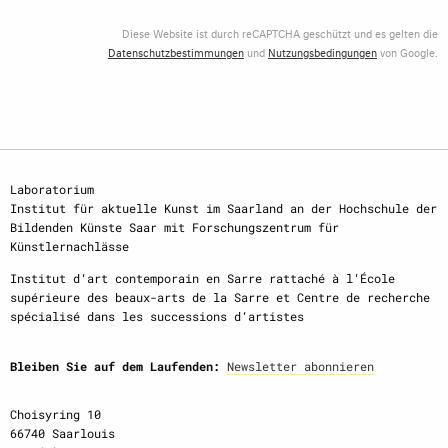
Diese Website ist durch reCAPTCHA geschützt und es gelten die
Datenschutzbestimmungen
und
Nutzungsbedingungen
von Google.
Laboratorium
Institut für aktuelle Kunst im Saarland an der Hochschule der
Bildenden Künste Saar mit Forschungszentrum für
Künstlernachlässe
Institut d‘art contemporain en Sarre rattaché à l‘École
supérieure des beaux-arts de la Sarre et Centre de recherche
spécialisé dans les successions d‘artistes
Bleiben Sie auf dem Laufenden:
Newsletter abonnieren
Choisyring 10
66740 Saarlouis