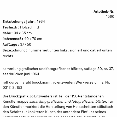
Artothek-Nr.
1560
1964
Entstehungsjahr:
Holzschnitt
Technik:
34 x 65 cm
Maße:
40 x 70 cm
Rahmenmaß:
37 / 50
Auflage:
nummeriert unten links, signiert und datiert unten
Bezeichnung:
rechts
sammlung grafischer und fotografischer blätter, auflage 50, nr. 37,
saarbrücken juni 1964
rolf duroy, harald boockmann, jo enzweiler; Werkverzeichnis, Nr.
0317, S. 153
Die Druckgrafik Jo Enzweilers ist Teil der 1964 entstandenen
Künstlermappe
sammlung grafischer und fotografischer blätter.
Für
den Künstler markiert die Herstellung von Holzschnitten stilistisch
den Schritt zur konkreten Kunst, der unter dem Einfluss seines
Engagements in der neuen gruppe saar erfolgte. Seit 1960 ist