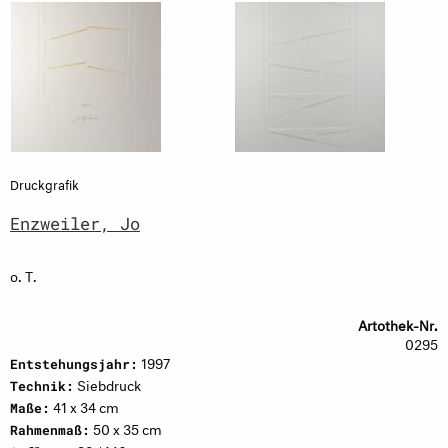
Druckgrafik
Enzweiler, Jo
o. T.
Artothek-Nr.
0295
1997
Entstehungsjahr:
Siebdruck
Technik:
41 x 34 cm
Maße:
50 x 35 cm
Rahmenmaß: