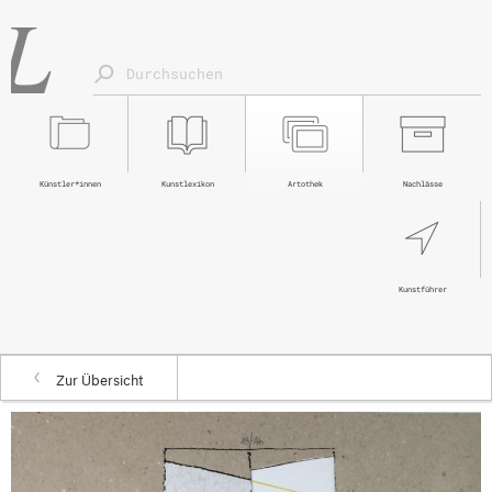
Künstler*innen
Kunstlexikon
Artothek
Nachlässe
Kunstführer
Zur Übersicht