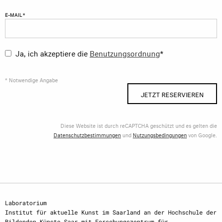
E-MAIL *
Ja, ich akzeptiere die
Benutzungsordnung
*
* Notwendige Angabe
JETZT RESERVIEREN
Diese Website ist durch reCAPTCHA geschützt und es gelten die
Datenschutzbestimmungen
und
Nutzungsbedingungen
von Google.
Laboratorium
Institut für aktuelle Kunst im Saarland an der Hochschule der
Bildenden Künste Saar mit Forschungszentrum für