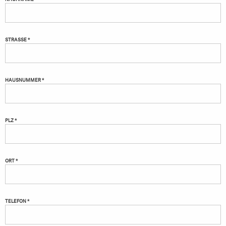
STRASSE *
HAUSNUMMER *
PLZ *
ORT *
TELEFON *