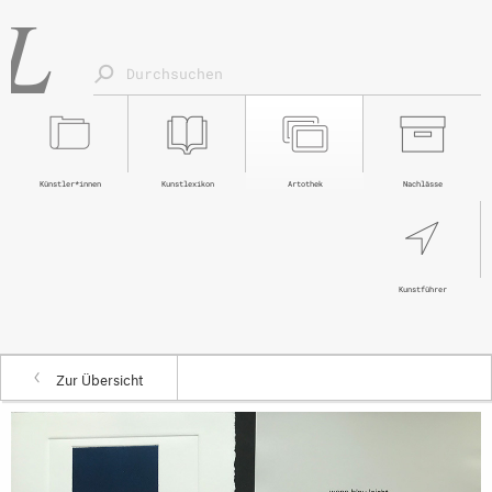
Künstler*innen
Kunstlexikon
Artothek
Nachlässe
Kunstführer
Zur Übersicht