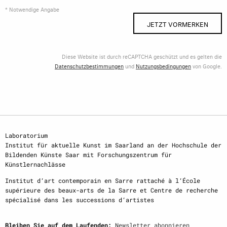
* Notwendige Angabe
JETZT VORMERKEN
Diese Website ist durch reCAPTCHA geschützt und es gelten die
Datenschutzbestimmungen
und
Nutzungsbedingungen
von Google.
Laboratorium
Institut für aktuelle Kunst im Saarland an der Hochschule der
Bildenden Künste Saar mit Forschungszentrum für
Künstlernachlässe
Institut d‘art contemporain en Sarre rattaché à l‘École
supérieure des beaux-arts de la Sarre et Centre de recherche
spécialisé dans les successions d‘artistes
Bleiben Sie auf dem Laufenden:
Newsletter abonnieren