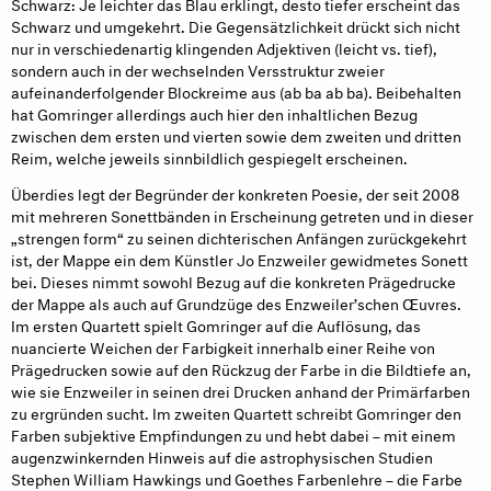
Schwarz: Je leichter das Blau erklingt, desto tiefer erscheint das
Schwarz und umgekehrt. Die Gegensätzlichkeit drückt sich nicht
nur in verschiedenartig klingenden Adjektiven (leicht vs. tief),
sondern auch in der wechselnden Versstruktur zweier
aufeinanderfolgender Blockreime aus (ab ba ab ba). Beibehalten
hat Gomringer allerdings auch hier den inhaltlichen Bezug
zwischen dem ersten und vierten sowie dem zweiten und dritten
Reim, welche jeweils sinnbildlich gespiegelt erscheinen.
Überdies legt der Begründer der konkreten Poesie, der seit 2008
mit mehreren Sonettbänden in Erscheinung getreten und in dieser
„strengen form“ zu seinen dichterischen Anfängen zurückgekehrt
ist, der Mappe ein dem Künstler Jo Enzweiler gewidmetes Sonett
bei. Dieses nimmt sowohl Bezug auf die konkreten Prägedrucke
der Mappe als auch auf Grundzüge des Enzweiler’schen Œuvres.
Im ersten Quartett spielt Gomringer auf die Auflösung, das
nuancierte Weichen der Farbigkeit innerhalb einer Reihe von
Prägedrucken sowie auf den Rückzug der Farbe in die Bildtiefe an,
wie sie Enzweiler in seinen drei Drucken anhand der Primärfarben
zu ergründen sucht. Im zweiten Quartett schreibt Gomringer den
Farben subjektive Empfindungen zu und hebt dabei – mit einem
augenzwinkernden Hinweis auf die astrophysischen Studien
Stephen William Hawkings und Goethes Farbenlehre – die Farbe