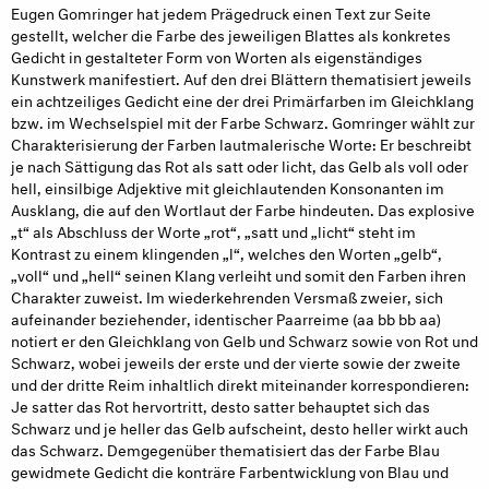
Eugen Gomringer hat jedem Prägedruck einen Text zur Seite
gestellt, welcher die Farbe des jeweiligen Blattes als konkretes
Gedicht in gestalteter Form von Worten als eigenständiges
Kunstwerk manifestiert. Auf den drei Blättern thematisiert jeweils
ein achtzeiliges Gedicht eine der drei Primärfarben im Gleichklang
bzw. im Wechselspiel mit der Farbe Schwarz. Gomringer wählt zur
Charakterisierung der Farben lautmalerische Worte: Er beschreibt
je nach Sättigung das Rot als satt oder licht, das Gelb als voll oder
hell, einsilbige Adjektive mit gleichlautenden Konsonanten im
Ausklang, die auf den Wortlaut der Farbe hindeuten. Das explosive
„t“ als Abschluss der Worte „rot“, „satt und „licht“ steht im
Kontrast zu einem klingenden „l“, welches den Worten „gelb“,
„voll“ und „hell“ seinen Klang verleiht und somit den Farben ihren
Charakter zuweist. Im wiederkehrenden Versmaß zweier, sich
aufeinander beziehender, identischer Paarreime (aa bb bb aa)
notiert er den Gleichklang von Gelb und Schwarz sowie von Rot und
Schwarz, wobei jeweils der erste und der vierte sowie der zweite
und der dritte Reim inhaltlich direkt miteinander korrespondieren:
Je satter das Rot hervortritt, desto satter behauptet sich das
Schwarz und je heller das Gelb aufscheint, desto heller wirkt auch
das Schwarz. Demgegenüber thematisiert das der Farbe Blau
gewidmete Gedicht die konträre Farbentwicklung von Blau und