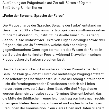
Ausführung der Prägedrucke auf Zerkall-Bütten 450g mit
Einfärbung, Ullrich Kerker
„Farbe der Sprache. Sprache der Farbe“
Die Mappe „Farbe der Sprache. Sprache der Farbe“ entstand im
Dezember 2009 als Gemeinschaftsprojekt des kunsthauses rehau
mit dem Laboratorium, Institut für aktuelle Kunst im Saarland,
Saarlouis. Sie umfasst vier Texte von Eugen Gomringer sowie drei
Prägedrucke von Jo Enzweiler, welche sich ebenbürtig
gegenüberstehen: Gomringer formuliert das Wesen der Farbe in
der Sprache der konkreten Poesie, während Enzweiler in seinen
Prägedrucken die Farben sprechen lässt.
Die drei Prägedrucke Jo Enzweilers sind den Primärfarben Rot,
Gelb und Blau gewidmet. Durch die mehrteilige Prägung entsteht
eine reliefartige Oberflächenstruktur, die bei schräg einfallendem
Licht die formbegrenzenden Druckkanten optisch als Linien
hervortreten bzw. zurückweichen lässt. Alle drei Prägedrucke
werden durch ein zentrales rautenförmiges Element betont, das
die Mitte der Bildfläche in einer leicht schräg von links nach rechts
oben gerichteten Bewegung schneidet und zugleich die farbigen
Prägungen der Komposition in ein klares Oben und Unten gliedert.