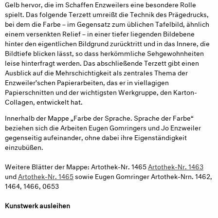
Gelb hervor, die im Schaffen Enzweilers eine besondere Rolle
spielt. Das folgende Terzett umreißt die Technik des Prägedrucks,
bei dem die Farbe – im Gegensatz zum üblichen Tafelbild, ähnlich
einem versenkten Relief – in einer tiefer liegenden Bildebene
hinter den eigentlichen Bildgrund zurücktritt und in das Innere, die
Bildtiefe blicken lässt, so dass herkömmliche Sehgewohnheiten
leise hinterfragt werden. Das abschließende Terzett gibt einen
Ausblick auf die Mehrschichtigkeit als zentrales Thema der
Enzweiler’schen Papierarbeiten, das er in viellagigen
Papierschnitten und der wichtigsten Werkgruppe, den Karton-
Collagen, entwickelt hat.
Innerhalb der Mappe „Farbe der Sprache. Sprache der Farbe“
beziehen sich die Arbeiten Eugen Gomringers und Jo Enzweiler
gegenseitig aufeinander, ohne dabei ihre Eigenständigkeit
einzubüßen.
Weitere Blätter der Mappe: Artothek-Nr. 1465
Artothek-Nr. 1463
und
Artothek-Nr. 1465
sowie Eugen Gomringer Artothek-Nrn. 1462,
1464, 1466, 0653
Kunstwerk ausleihen