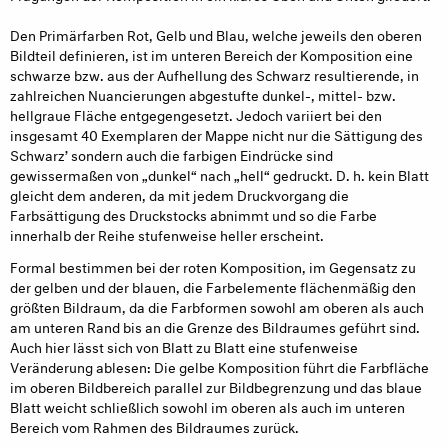
Den Primärfarben Rot, Gelb und Blau, welche jeweils den oberen
Bildteil definieren, ist im unteren Bereich der Komposition eine
schwarze bzw. aus der Aufhellung des Schwarz resultierende, in
zahlreichen Nuancierungen abgestufte dunkel-, mittel- bzw.
hellgraue Fläche entgegengesetzt. Jedoch variiert bei den
insgesamt 40 Exemplaren der Mappe nicht nur die Sättigung des
Schwarz’ sondern auch die farbigen Eindrücke sind
gewissermaßen von „dunkel“ nach „hell“ gedruckt. D. h. kein Blatt
gleicht dem anderen, da mit jedem Druckvorgang die
Farbsättigung des Druckstocks abnimmt und so die Farbe
innerhalb der Reihe stufenweise heller erscheint.
Formal bestimmen bei der roten Komposition, im Gegensatz zu
der gelben und der blauen, die Farbelemente flächenmäßig den
größten Bildraum, da die Farbformen sowohl am oberen als auch
am unteren Rand bis an die Grenze des Bildraumes geführt sind.
Auch hier lässt sich von Blatt zu Blatt eine stufenweise
Veränderung ablesen: Die gelbe Komposition führt die Farbfläche
im oberen Bildbereich parallel zur Bildbegrenzung und das blaue
Blatt weicht schließlich sowohl im oberen als auch im unteren
Bereich vom Rahmen des Bildraumes zurück.