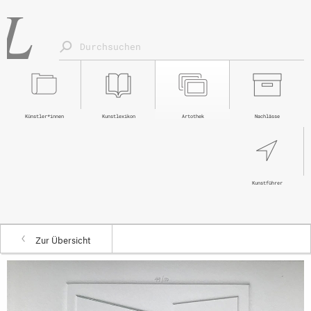
Künstler*innen
Kunstlexikon
Artothek
Nachlässe
Kunstführer
Zur Übersicht