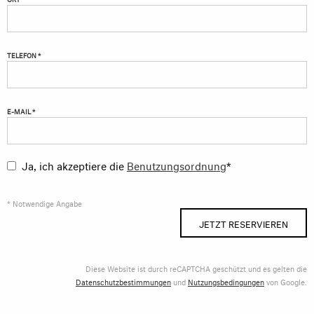
TELEFON *
E-MAIL *
Ja, ich akzeptiere die
Benutzungsordnung
*
* Notwendige Angabe
JETZT RESERVIEREN
Diese Website ist durch reCAPTCHA geschützt und es gelten die
Datenschutzbestimmungen
und
Nutzungsbedingungen
von Google.