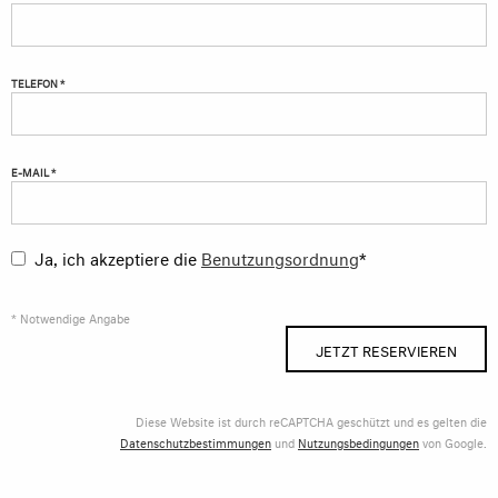
TELEFON *
E-MAIL *
Ja, ich akzeptiere die
Benutzungsordnung
*
* Notwendige Angabe
JETZT RESERVIEREN
Diese Website ist durch reCAPTCHA geschützt und es gelten die
Datenschutzbestimmungen
und
Nutzungsbedingungen
von Google.