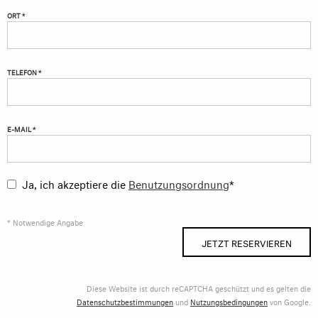
ORT *
TELEFON *
E-MAIL *
Ja, ich akzeptiere die
Benutzungsordnung
*
* Notwendige Angabe
JETZT RESERVIEREN
Diese Website ist durch reCAPTCHA geschützt und es gelten die
Datenschutzbestimmungen
und
Nutzungsbedingungen
von Google.