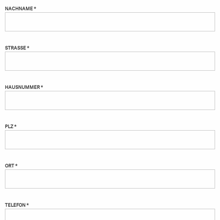
NACHNAME *
STRASSE *
HAUSNUMMER *
PLZ *
ORT *
TELEFON *