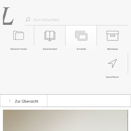
Künstler*innen
Kunstlexikon
Artothek
Nachlässe
Kunstführer
Zur Übersicht