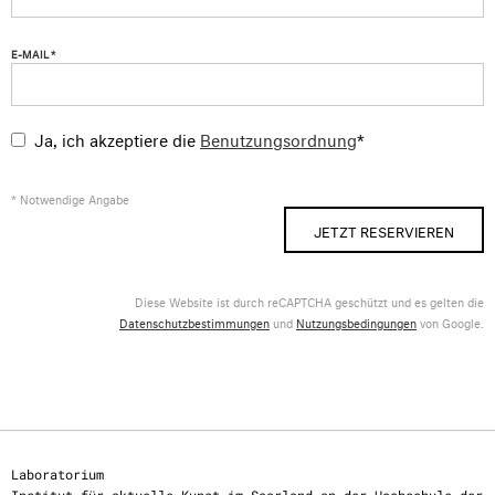
E-MAIL *
Ja, ich akzeptiere die
Benutzungsordnung
*
* Notwendige Angabe
JETZT RESERVIEREN
Diese Website ist durch reCAPTCHA geschützt und es gelten die
Datenschutzbestimmungen
und
Nutzungsbedingungen
von Google.
Laboratorium