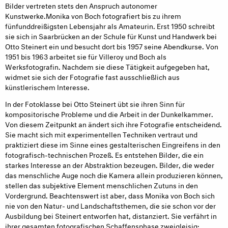
Bilder vertreten stets den Anspruch autonomer
Kunstwerke.Monika von Boch fotografiert bis zu ihrem
fünfunddreißigsten Lebensjahr als Amateurin. Erst 1950 schreibt
sie sich in Saarbrücken an der Schule für Kunst und Handwerk bei
Otto Steinert ein und besucht dort bis 1957 seine Abendkurse. Von
1951 bis 1963 arbeitet sie für Villeroy und Boch als
Werksfotografin. Nachdem sie diese Tätigkeit aufgegeben hat,
widmet sie sich der Fotografie fast ausschließlich aus
künstlerischem Interesse.
In der Fotoklasse bei Otto Steinert übt sie ihren Sinn für
kompositorische Probleme und die Arbeit in der Dunkelkammer.
Von diesem Zeitpunkt an ändert sich ihre Fotografie entscheidend.
Sie macht sich mit experimentellen Techniken vertraut und
praktiziert diese im Sinne eines gestalterischen Eingreifens in den
fotografisch-technischen Prozeß. Es entstehen Bilder, die ein
starkes Interesse an der Abstraktion bezeugen. Bilder, die weder
das menschliche Auge noch die Kamera allein produzieren können,
stellen das subjektive Element menschlichen Zutuns in den
Vordergrund. Beachtenswert ist aber, dass Monika von Boch sich
nie von den Natur- und Landschaftsthemen, die sie schon vor der
Ausbildung bei Steinert entworfen hat, distanziert. Sie verfährt in
ihrer gesamten fotografischen Schaffensphase zweigleisig: