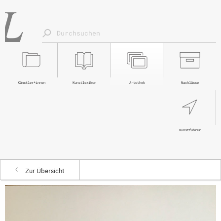
Künstler*innen
Kunstlexikon
Artothek
Nachlässe
Kunstführer
Zur Übersicht