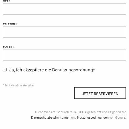
ORT *
TELEFON *
E-MAIL *
Ja, ich akzeptiere die
Benutzungsordnung
*
* Notwendige Angabe
JETZT RESERVIEREN
Diese Website ist durch reCAPTCHA geschützt und es gelten die
Datenschutzbestimmungen
und
Nutzungsbedingungen
von Google.