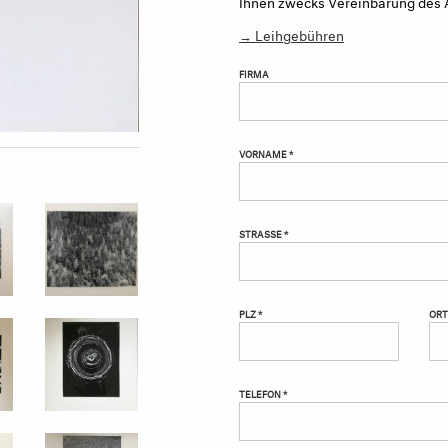
Ihnen zwecks Vereinbarung des 
→ Leihgebühren
FIRMA
VORNAME *
STRASSE *
PLZ *
ORT
TELEFON *