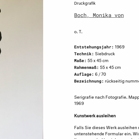
Druckgrafik
Boch, Monika von
o. T.
1969
Entstehungsjahr:
Siebdruck
Technik:
55 x 45 cm
Maße:
55 x 45 cm
Rahmenmaß:
6 / 70
Auflage:
rückseitig nummer
Bezeichnung:
Serigrafie nach Fotografie. Map
1969
Kunstwerk ausleihen
Falls Sie dieses Werk ausleihen 
untenstehende Formular ein. Wir