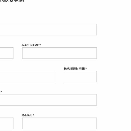
Abholtermins.
NACHNAME *
HAUSNUMMER *
 *
E-MAIL *