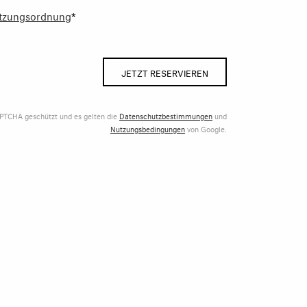
tzungsordnung
*
JETZT RESERVIEREN
APTCHA geschützt und es gelten die
Datenschutzbestimmungen
und
Nutzungsbedingungen
von Google.