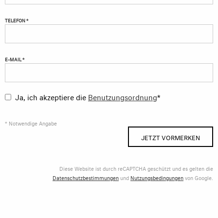
TELEFON *
E-MAIL *
Ja, ich akzeptiere die
Benutzungsordnung
*
* Notwendige Angabe
JETZT VORMERKEN
Diese Website ist durch reCAPTCHA geschützt und es gelten die
Datenschutzbestimmungen
und
Nutzungsbedingungen
von Google.