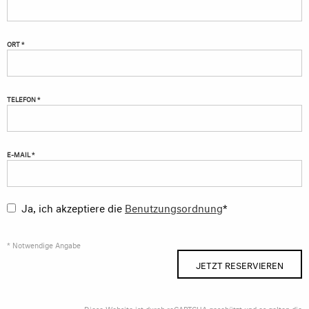
ORT *
TELEFON *
E-MAIL *
Ja, ich akzeptiere die
Benutzungsordnung
*
* Notwendige Angabe
JETZT RESERVIEREN
Diese Website ist durch reCAPTCHA geschützt und es gelten die