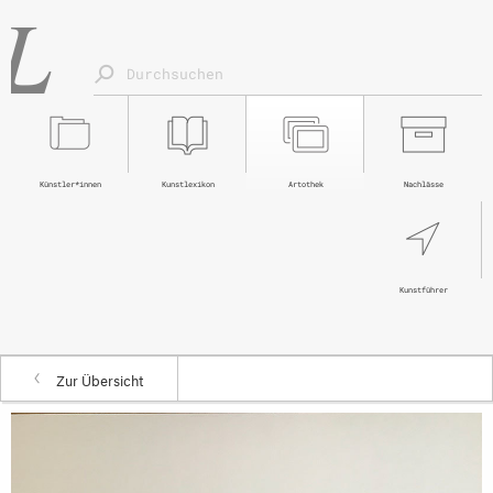
Künstler*innen
Kunstlexikon
Artothek
Nachlässe
Kunstführer
Zur Übersicht