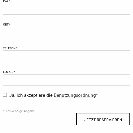
PLZ *
ORT *
TELEFON *
E-MAIL *
Ja, ich akzeptiere die
Benutzungsordnung
*
* Notwendige Angabe
JETZT RESERVIEREN