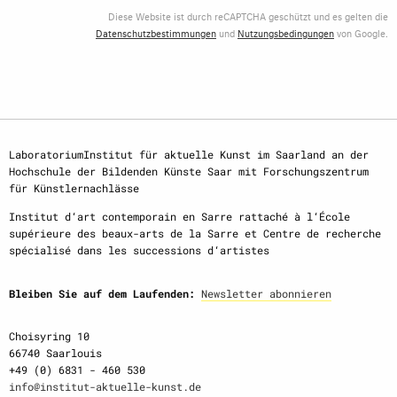
Diese Website ist durch reCAPTCHA geschützt und es gelten die
Datenschutzbestimmungen
und
Nutzungsbedingungen
von Google.
LaboratoriumInstitut für aktuelle Kunst im Saarland an der
Hochschule der Bildenden Künste Saar mit Forschungszentrum
für Künstlernachlässe
Institut d‘art contemporain en Sarre rattaché à l‘École
supérieure des beaux-arts de la Sarre et Centre de recherche
spécialisé dans les successions d‘artistes
Bleiben Sie auf dem Laufenden:
Newsletter abonnieren
Choisyring 10
66740 Saarlouis
+49 (0) 6831 - 460 530
info@institut-aktuelle-kunst.de