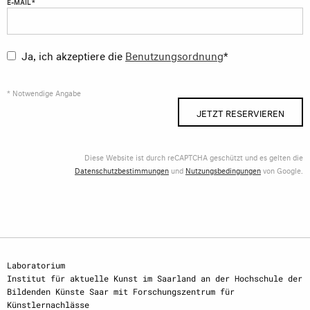
E-MAIL *
Ja, ich akzeptiere die
Benutzungsordnung
*
* Notwendige Angabe
JETZT RESERVIEREN
Diese Website ist durch reCAPTCHA geschützt und es gelten die
Datenschutzbestimmungen
und
Nutzungsbedingungen
von Google.
Laboratorium
Institut für aktuelle Kunst im Saarland an der Hochschule der
Bildenden Künste Saar mit Forschungszentrum für
Künstlernachlässe