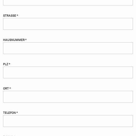
STRASSE *
HAUSNUMMER *
PLZ *
ORT *
TELEFON *