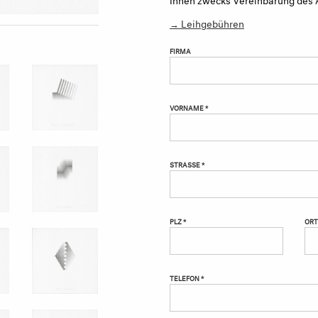
→ Leihgebühren
FIRMA
VORNAME *
STRASSE *
PLZ *
ORT
TELEFON *