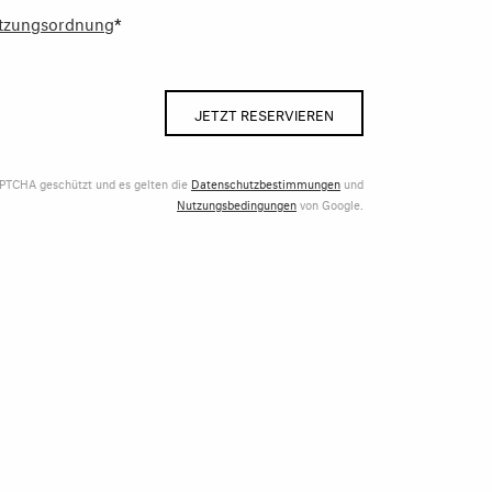
tzungsordnung
*
JETZT RESERVIEREN
APTCHA geschützt und es gelten die
Datenschutzbestimmungen
und
Nutzungsbedingungen
von Google.