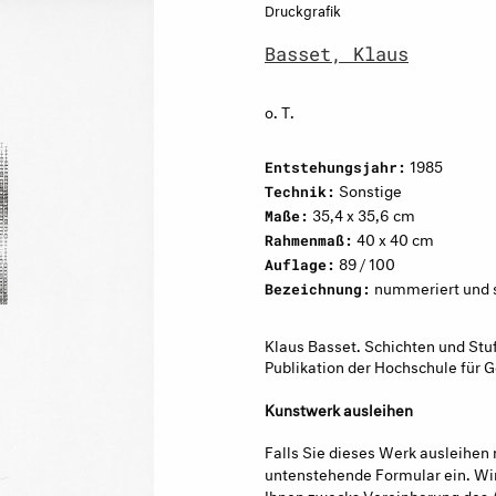
Druckgrafik
Basset, Klaus
o. T.
1985
Entstehungsjahr:
Sonstige
Technik:
35,4 x 35,6 cm
Maße:
40 x 40 cm
Rahmenmaß:
89 / 100
Auflage:
nummeriert und si
Bezeichnung:
Klaus Basset. Schichten und Stuf
Publikation der Hochschule für
Kunstwerk ausleihen
Falls Sie dieses Werk ausleihen 
untenstehende Formular ein. Wir
Ihnen zwecks Vereinbarung des 