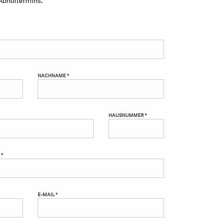
NACHNAME *
HAUSNUMMER *
 *
E-MAIL *