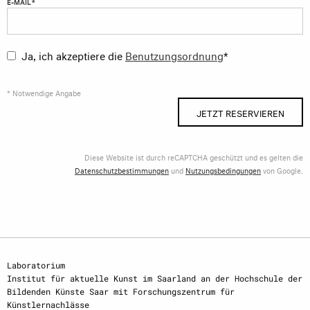
E-MAIL *
Ja, ich akzeptiere die
Benutzungsordnung
*
* Notwendige Angabe
JETZT RESERVIEREN
Diese Website ist durch reCAPTCHA geschützt und es gelten die
Datenschutzbestimmungen
und
Nutzungsbedingungen
von Google.
Laboratorium
Institut für aktuelle Kunst im Saarland an der Hochschule der
Bildenden Künste Saar mit Forschungszentrum für
Künstlernachlässe