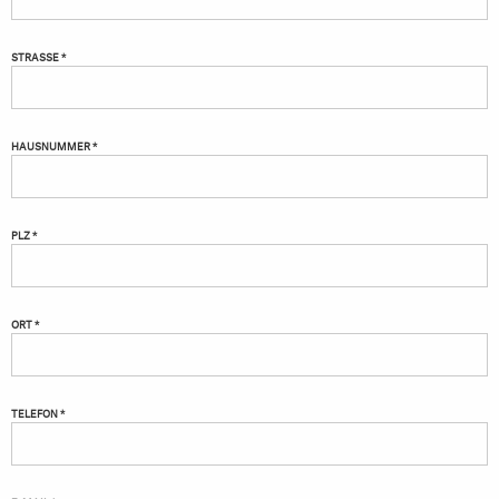
STRASSE *
HAUSNUMMER *
PLZ *
ORT *
TELEFON *