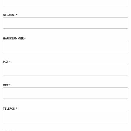
STRASSE *
HAUSNUMMER *
PLZ *
ORT *
TELEFON *