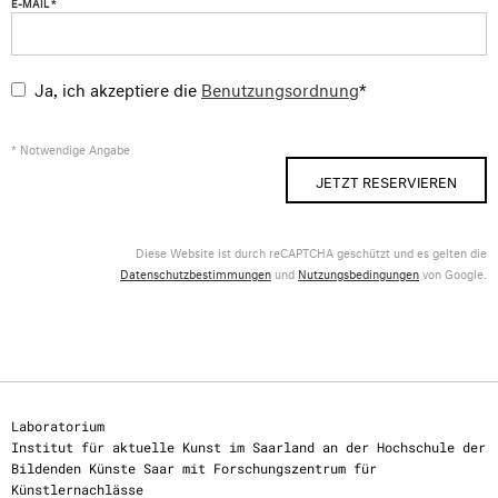
E-MAIL *
Ja, ich akzeptiere die
Benutzungsordnung
*
* Notwendige Angabe
JETZT RESERVIEREN
Diese Website ist durch reCAPTCHA geschützt und es gelten die
Datenschutzbestimmungen
und
Nutzungsbedingungen
von Google.
Laboratorium
Institut für aktuelle Kunst im Saarland an der Hochschule der
Bildenden Künste Saar mit Forschungszentrum für
Künstlernachlässe