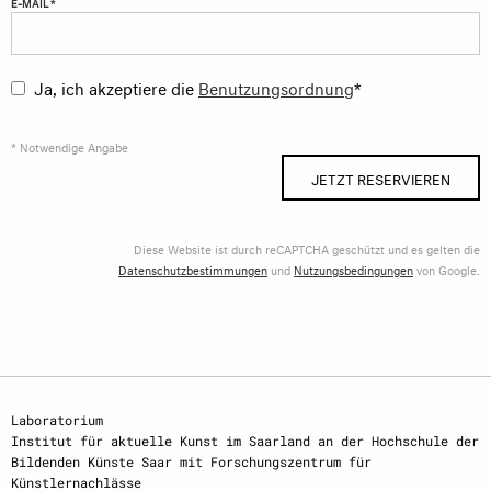
E-MAIL *
Ja, ich akzeptiere die
Benutzungsordnung
*
* Notwendige Angabe
JETZT RESERVIEREN
Diese Website ist durch reCAPTCHA geschützt und es gelten die
Datenschutzbestimmungen
und
Nutzungsbedingungen
von Google.
Laboratorium
Institut für aktuelle Kunst im Saarland an der Hochschule der
Bildenden Künste Saar mit Forschungszentrum für
Künstlernachlässe