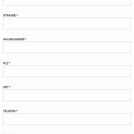
STRASSE *
HAUSNUMMER *
PLZ *
ORT *
TELEFON *