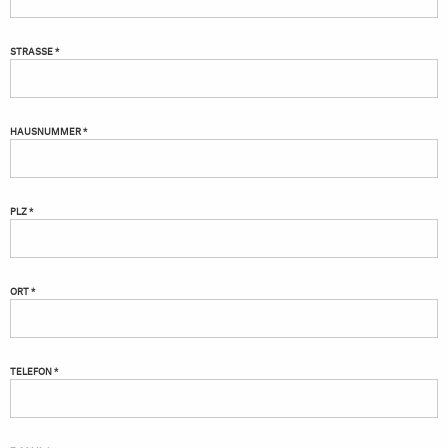
STRASSE *
HAUSNUMMER *
PLZ *
ORT *
TELEFON *