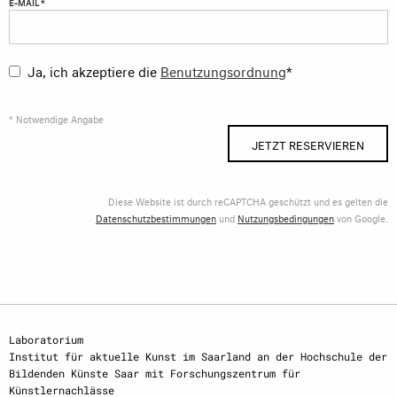
E-MAIL *
Ja, ich akzeptiere die
Benutzungsordnung
*
* Notwendige Angabe
JETZT RESERVIEREN
Diese Website ist durch reCAPTCHA geschützt und es gelten die
Datenschutzbestimmungen
und
Nutzungsbedingungen
von Google.
Laboratorium
Institut für aktuelle Kunst im Saarland an der Hochschule der
Bildenden Künste Saar mit Forschungszentrum für
Künstlernachlässe