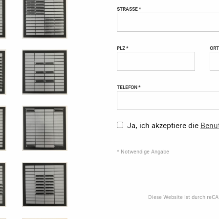
STRASSE *
PLZ *
ORT
TELEFON *
Ja, ich akzeptiere die
Benu
* Notwendige Angabe
Diese Website ist durch reC