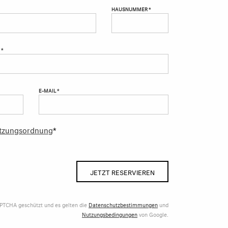
HAUSNUMMER *
 *
E-MAIL *
tzungsordnung
*
JETZT RESERVIEREN
APTCHA geschützt und es gelten die
Datenschutzbestimmungen
und
Nutzungsbedingungen
von Google.