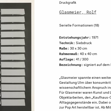
Druckgrafik
Glasmeier, Rolf
Serielle Formationen (18)
1971
Entstehungsjahr:
Siebdruck
Technik:
30 x 30 cm
Maße:
40 x 40 cm
Rahmenmaß:
41 / 300
Auflage:
signiert auf dem
Bezeichnung:
„Glasmeier spannte einen weite
Gestaltung Ulm über konsumkriti
wissenschaftlichem Anspruch i
Für Glasmeier waren Kunst und 
Objektarbeiten, den „Kaufhaus-Ob
Alltagsgegenstände ein. Dabei or
zur Pop Art herstellbar ist. Ab M