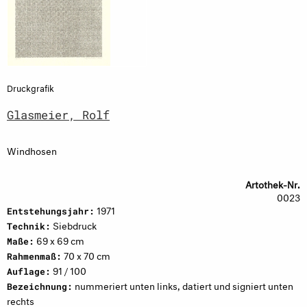
Druckgrafik
Glasmeier, Rolf
Windhosen
Artothek-Nr.
0023
1971
Entstehungsjahr:
Siebdruck
Technik:
69 x 69 cm
Maße:
70 x 70 cm
Rahmenmaß:
91 / 100
Auflage:
nummeriert unten links, datiert und signiert unten
Bezeichnung:
rechts