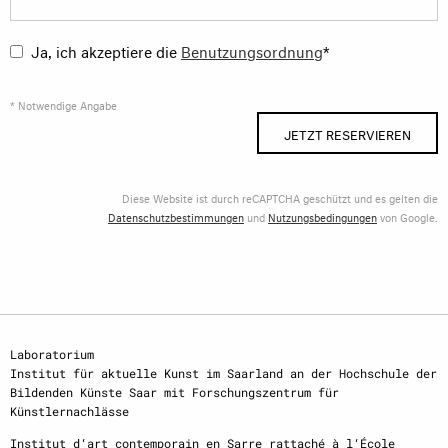
Ja, ich akzeptiere die
Benutzungsordnung
*
* Notwendige Angabe
JETZT RESERVIEREN
Diese Website ist durch reCAPTCHA geschützt und es gelten die
Datenschutzbestimmungen
und
Nutzungsbedingungen
von Google.
Laboratorium
Institut für aktuelle Kunst im Saarland an der Hochschule der
Bildenden Künste Saar mit Forschungszentrum für
Künstlernachlässe
Institut d‘art contemporain en Sarre rattaché à l‘École