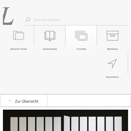
Künstler*innen
Kunstlexikon
Artothek
Nachlässe
Kunstführer
Zur Übersicht