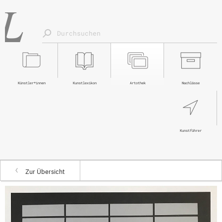
Künstler*innen
Kunstlexikon
Artothek
Nachlässe
Kunstführer
Zur Übersicht