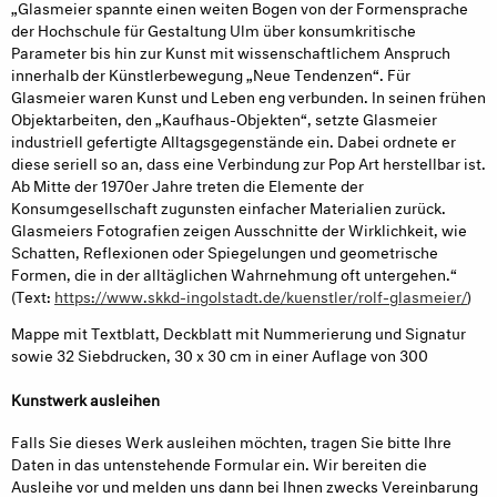
„Glasmeier spannte einen weiten Bogen von der Formensprache
der Hochschule für Gestaltung Ulm über konsumkritische
Parameter bis hin zur Kunst mit wissenschaftlichem Anspruch
innerhalb der Künstlerbewegung „Neue Tendenzen“. Für
Glasmeier waren Kunst und Leben eng verbunden. In seinen frühen
Objektarbeiten, den „Kaufhaus-Objekten“, setzte Glasmeier
industriell gefertigte Alltagsgegenstände ein. Dabei ordnete er
diese seriell so an, dass eine Verbindung zur Pop Art herstellbar ist.
Ab Mitte der 1970er Jahre treten die Elemente der
Konsumgesellschaft zugunsten einfacher Materialien zurück.
Glasmeiers Fotografien zeigen Ausschnitte der Wirklichkeit, wie
Schatten, Reflexionen oder Spiegelungen und geometrische
Formen, die in der alltäglichen Wahrnehmung oft untergehen.“
(Text:
https://www.skkd-ingolstadt.de/kuenstler/rolf-glasmeier/
)
Mappe mit Textblatt, Deckblatt mit Nummerierung und Signatur
sowie 32 Siebdrucken, 30 x 30 cm in einer Auflage von 300
Kunstwerk ausleihen
Falls Sie dieses Werk ausleihen möchten, tragen Sie bitte Ihre
Daten in das untenstehende Formular ein. Wir bereiten die
Ausleihe vor und melden uns dann bei Ihnen zwecks Vereinbarung