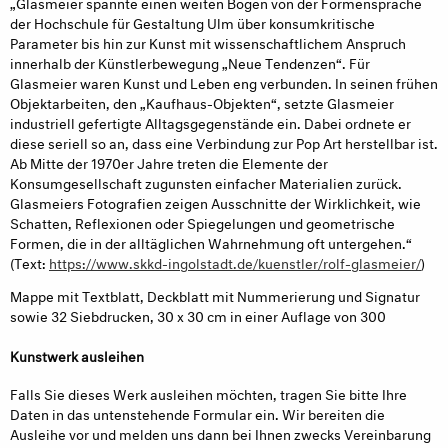
„Glasmeier spannte einen weiten Bogen von der Formensprache
der Hochschule für Gestaltung Ulm über konsumkritische
Parameter bis hin zur Kunst mit wissenschaftlichem Anspruch
innerhalb der Künstlerbewegung „Neue Tendenzen“. Für
Glasmeier waren Kunst und Leben eng verbunden. In seinen frühen
Objektarbeiten, den „Kaufhaus-Objekten“, setzte Glasmeier
industriell gefertigte Alltagsgegenstände ein. Dabei ordnete er
diese seriell so an, dass eine Verbindung zur Pop Art herstellbar ist.
Ab Mitte der 1970er Jahre treten die Elemente der
Konsumgesellschaft zugunsten einfacher Materialien zurück.
Glasmeiers Fotografien zeigen Ausschnitte der Wirklichkeit, wie
Schatten, Reflexionen oder Spiegelungen und geometrische
Formen, die in der alltäglichen Wahrnehmung oft untergehen.“
(Text:
https://www.skkd-ingolstadt.de/kuenstler/rolf-glasmeier/
)
Mappe mit Textblatt, Deckblatt mit Nummerierung und Signatur
sowie 32 Siebdrucken, 30 x 30 cm in einer Auflage von 300
Kunstwerk ausleihen
Falls Sie dieses Werk ausleihen möchten, tragen Sie bitte Ihre
Daten in das untenstehende Formular ein. Wir bereiten die
Ausleihe vor und melden uns dann bei Ihnen zwecks Vereinbarung