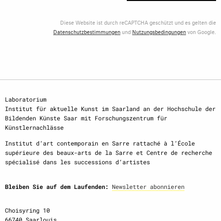
Diese Website ist durch reCAPTCHA geschützt und es gelten die
Datenschutzbestimmungen
und
Nutzungsbedingungen
von Google.
Laboratorium
Institut für aktuelle Kunst im Saarland an der Hochschule der
Bildenden Künste Saar mit Forschungszentrum für
Künstlernachlässe
Institut d‘art contemporain en Sarre rattaché à l‘École
supérieure des beaux-arts de la Sarre et Centre de recherche
spécialisé dans les successions d‘artistes
Bleiben Sie auf dem Laufenden:
Newsletter abonnieren
Choisyring 10
66740 Saarlouis