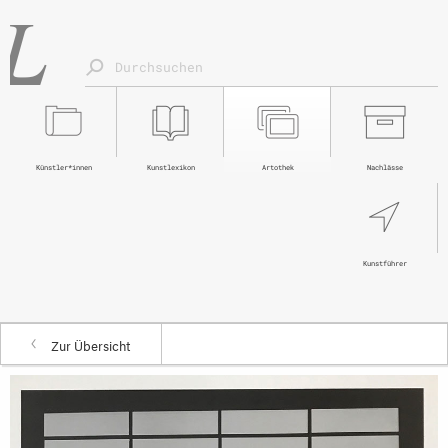
Künstler*innen
Kunstlexikon
Artothek
Nachlässe
Kunstführer
Zur Übersicht