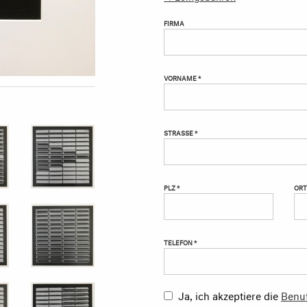
FIRMA
VORNAME *
STRASSE *
PLZ *
ORT
TELEFON *
Ja, ich akzeptiere die
Benu