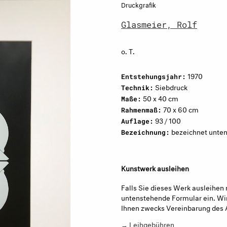
Druckgrafik
Glasmeier, Rolf
o. T.
1970
Entstehungsjahr:
Siebdruck
Technik:
50 x 40 cm
Maße:
70 x 60 cm
Rahmenmaß:
93 / 100
Auflage:
bezeichnet unten 
Bezeichnung:
Kunstwerk ausleihen
Falls Sie dieses Werk ausleihen 
untenstehende Formular ein. Wir
Ihnen zwecks Vereinbarung des 
→ Leihgebühren