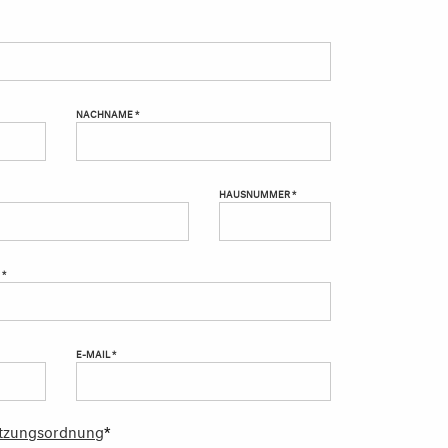
NACHNAME *
HAUSNUMMER *
 *
E-MAIL *
tzungsordnung
*