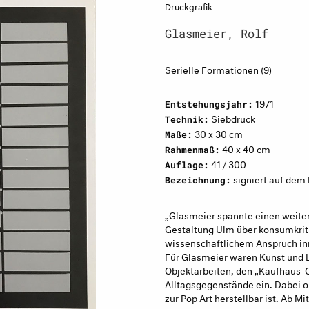
Druckgrafik
Glasmeier, Rolf
Serielle Formationen (9)
1971
Entstehungsjahr:
Siebdruck
Technik:
30 x 30 cm
Maße:
40 x 40 cm
Rahmenmaß:
41 / 300
Auflage:
signiert auf dem
Bezeichnung:
„Glasmeier spannte einen weite
Gestaltung Ulm über konsumkriti
wissenschaftlichem Anspruch i
Für Glasmeier waren Kunst und 
Objektarbeiten, den „Kaufhaus-Ob
Alltagsgegenstände ein. Dabei or
zur Pop Art herstellbar ist. Ab M