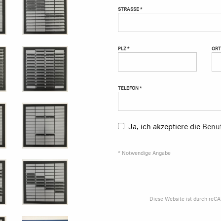
STRASSE *
PLZ *
ORT
TELEFON *
Ja, ich akzeptiere die
Benu
* Notwendige Angabe
Diese Website ist durch reC