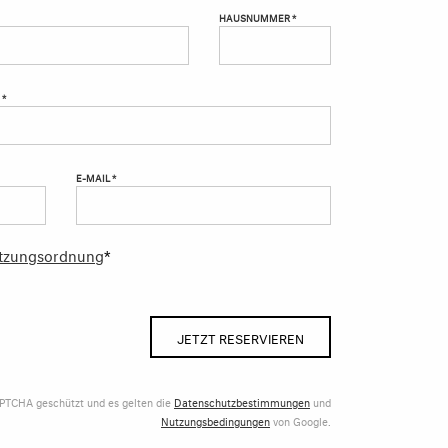
HAUSNUMMER *
 *
E-MAIL *
tzungsordnung
*
JETZT RESERVIEREN
APTCHA geschützt und es gelten die
Datenschutzbestimmungen
und
Nutzungsbedingungen
von Google.