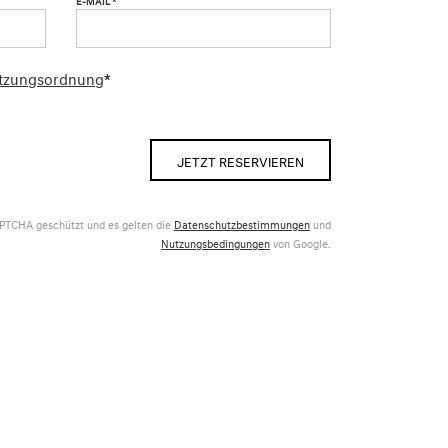
tzungsordnung
*
JETZT RESERVIEREN
APTCHA geschützt und es gelten die
Datenschutzbestimmungen
und
Nutzungsbedingungen
von Google.