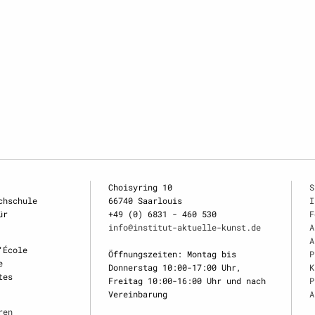
Choisyring 10
S
chschule
66740 Saarlouis
I
ür
+49 (0) 6831 - 460 530
F
info@institut-aktuelle-kunst.de
A
A
‘École
Öffnungszeiten: Montag bis
P
e
Donnerstag 10:00-17:00 Uhr,
K
tes
Freitag 10:00-16:00 Uhr und nach
P
Vereinbarung
A
ren