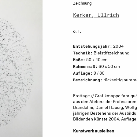
Zeichnung
Kerker, Ullrich
o. T.
2004
Entstehungsjahr:
Bleistiftzeichnung
Technik:
50 x 40 cm
Maße:
60 x 50 cm
Rahmenmaß:
9 / 80
Auflage:
rückseitig nummer
Bezeichnung:
Frottage // Grafikmappe fabriqu
aus den Ateliers der Professor
Brandolini, Daniel Hausig, Wolfg
jährigen Bestehens der Ausbildu
Bildenden Künste 2004. Auflage
Kunstwerk ausleihen