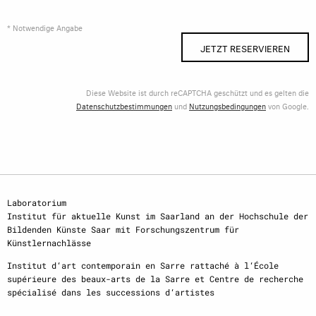
* Notwendige Angabe
JETZT RESERVIEREN
Diese Website ist durch reCAPTCHA geschützt und es gelten die
Datenschutzbestimmungen
und
Nutzungsbedingungen
von Google.
Laboratorium
Institut für aktuelle Kunst im Saarland an der Hochschule der
Bildenden Künste Saar mit Forschungszentrum für
Künstlernachlässe
Institut d‘art contemporain en Sarre rattaché à l‘École
supérieure des beaux-arts de la Sarre et Centre de recherche
spécialisé dans les successions d‘artistes