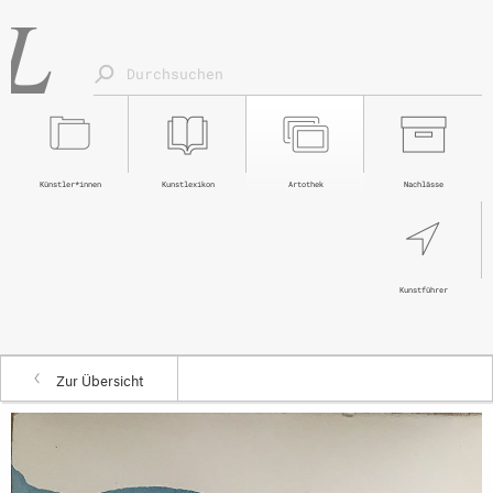
Künstler*innen
Kunstlexikon
Artothek
Nachlässe
Kunstführer
Zur Übersicht