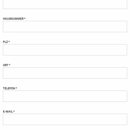
HAUSNUMMER *
PLZ *
ORT *
TELEFON *
E-MAIL *