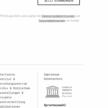
JETZT VORMERKEN
APTCHA geschützt und es gelten die
Datenschutzbestimmungen
und
Nutzungsbedingungen
von Google.
tartseite
Impressum
Datenschutz
nstitut &
orschungszentrum
rchiv & Bibliothek
usstellungen &
rojekte
unstvermittlung
Sprachauswahl
ublikationen