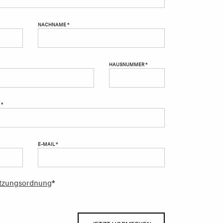
NACHNAME *
HAUSNUMMER *
 *
E-MAIL *
tzungsordnung
*