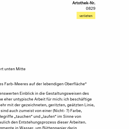
Artothek-Nr.
0829
verliehen
ert unten Mitte
nes Farb-Meeres auf der lebendigen Oberfläche“
enswerten Einblick in die Gestaltungsweisen des
ine eher untypische Arbeit für mich: ich beschäftige
ehr mit der gezeichneten, geritzten, geätzten Linie,
sind auch zumeist von einer (Nicht- ?) Farbe,
Begriffe „tauchen“ und „laufen“ im Sinne von
ulich den Entstehungsprozess dieser Arbeiten.
igmente in Wasser, um Büttenpapier darin