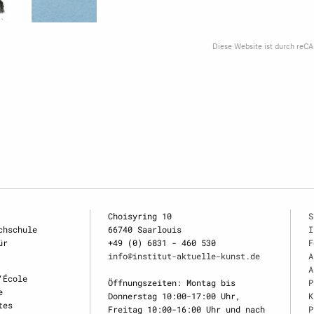
Diese Website ist durch reC
Choisyring 10
S
chschule
66740 Saarlouis
I
ür
+49 (0) 6831 - 460 530
F
info@institut-aktuelle-kunst.de
A
A
‘École
Öffnungszeiten: Montag bis
P
e
Donnerstag 10:00-17:00 Uhr,
K
tes
Freitag 10:00-16:00 Uhr und nach
P