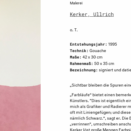
Malerei
Kerker, Ullrich
o. T.
1995
Entstehungsjahr:
Gouache
Technik:
42 x 30 cm
Maße:
50 x 35 cm
Rahmenmaß:
signiert und dati
Bezeichnung:
„Sichtbar bleiben die Spuren ei
„Farbläufe“ bietet einen bemerk
Künstlers. ”Dies ist eigentlich e
mich als Grafiker und Radierer m
oft mit Liniengefügen; und diese 
nämlich Schwarz.“, sagt er. Die 
„verrinnen“, umschreiben anscha
Kerker löst große Mengen Farbp