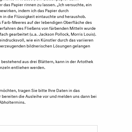
r das Papier rinnen zu lassen. „Ich versuchte, ein
bewirken, indem ich das Papier durch
in die Flüssigkeit eintauchte und heraushob.
s Farb-Meeres auf der lebendigen Oberfläche des
Verfahren des Fließens von färbenden Mitteln wurde
ach gearbeitet (u.a. Jackson Pollock, Morris Louis).
eindrucksvoll, wie ein Künstler durch das variieren
berzeugenden bildnerischen Lösungen gelangen
 bestehend aus drei Blättern, kann in der Artothek
nzeln entliehen werden.
möchten, tragen Sie bitte Ihre Daten in das
 bereiten die Ausleihe vor und melden uns dann bei
Abholtermins.