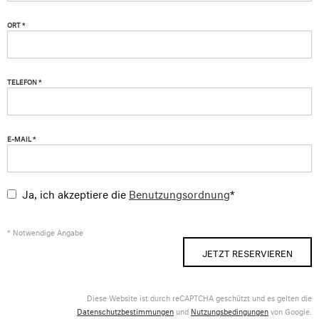
ORT *
TELEFON *
E-MAIL *
Ja, ich akzeptiere die
Benutzungsordnung
*
* Notwendige Angabe
JETZT RESERVIEREN
Diese Website ist durch reCAPTCHA geschützt und es gelten die
Datenschutzbestimmungen
und
Nutzungsbedingungen
von Google.