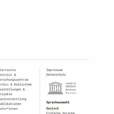
tartseite
Impressum
Datenschutz
nstitut &
orschungszentrum
rchiv & Bibliothek
usstellungen &
rojekte
unstvermittlung
Sprachauswahl
ublikationen
Deutsch
utor*innen
Einfache Sprache