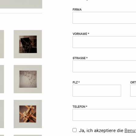
FIRMA
VORNAME *
STRASSE *
PLZ *
ORT
TELEFON *
Ja, ich akzeptiere die
Benu