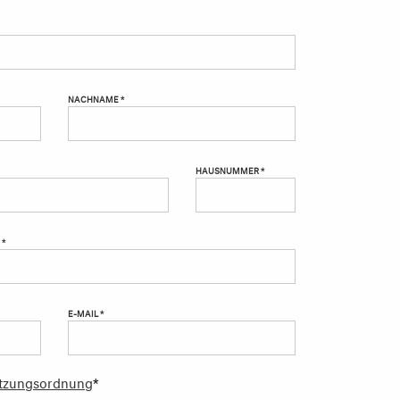
NACHNAME *
HAUSNUMMER *
 *
E-MAIL *
tzungsordnung
*