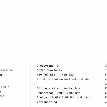
Choisyring 10
S
chschule
66740 Saarlouis
I
ür
+49 (0) 6831 - 460 530
F
info@institut-aktuelle-kunst.de
A
A
‘École
Öffnungszeiten: Montag bis
P
e
Donnerstag 10:00-17:00 Uhr,
K
tes
Freitag 10:00-16:00 Uhr und nach
P
Vereinbarung
A