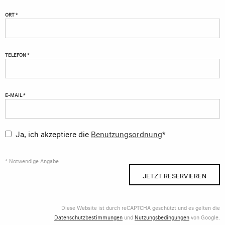
ORT *
TELEFON *
E-MAIL *
Ja, ich akzeptiere die
Benutzungsordnung
*
* Notwendige Angabe
JETZT RESERVIEREN
Diese Website ist durch reCAPTCHA geschützt und es gelten die
Datenschutzbestimmungen
und
Nutzungsbedingungen
von Google.