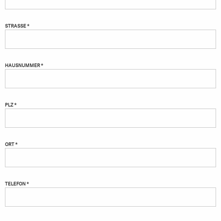
STRASSE *
HAUSNUMMER *
PLZ *
ORT *
TELEFON *