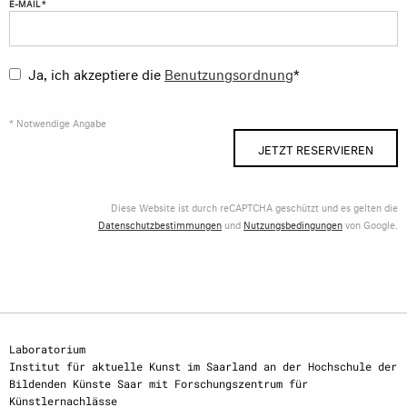
E-MAIL *
Ja, ich akzeptiere die
Benutzungsordnung
*
* Notwendige Angabe
JETZT RESERVIEREN
Diese Website ist durch reCAPTCHA geschützt und es gelten die
Datenschutzbestimmungen
und
Nutzungsbedingungen
von Google.
Laboratorium
Institut für aktuelle Kunst im Saarland an der Hochschule der
Bildenden Künste Saar mit Forschungszentrum für
Künstlernachlässe