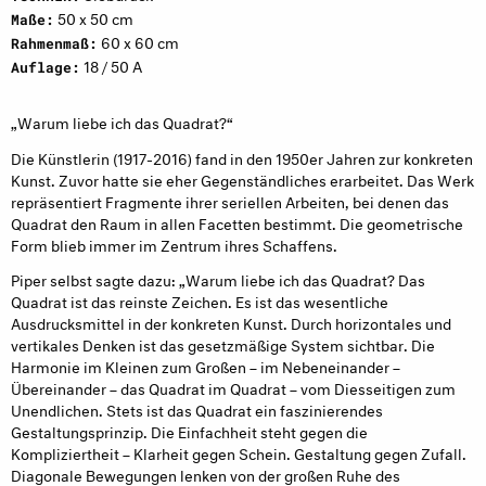
50 x 50 cm
Maße:
60 x 60 cm
Rahmenmaß:
18 / 50 A
Auflage:
„Warum liebe ich das Quadrat?“
Die Künstlerin (1917-2016) fand in den 1950er Jahren zur konkreten
Kunst. Zuvor hatte sie eher Gegenständliches erarbeitet. Das Werk
repräsentiert Fragmente ihrer seriellen Arbeiten, bei denen das
Quadrat den Raum in allen Facetten bestimmt. Die geometrische
Form blieb immer im Zentrum ihres Schaffens.
Piper selbst sagte dazu: „Warum liebe ich das Quadrat? Das
Quadrat ist das reinste Zeichen. Es ist das wesentliche
Ausdrucksmittel in der konkreten Kunst. Durch horizontales und
vertikales Denken ist das gesetzmäßige System sichtbar. Die
Harmonie im Kleinen zum Großen – im Nebeneinander –
Übereinander – das Quadrat im Quadrat – vom Diesseitigen zum
Unendlichen. Stets ist das Quadrat ein faszinierendes
Gestaltungsprinzip. Die Einfachheit steht gegen die
Kompliziertheit – Klarheit gegen Schein. Gestaltung gegen Zufall.
Diagonale Bewegungen lenken von der großen Ruhe des